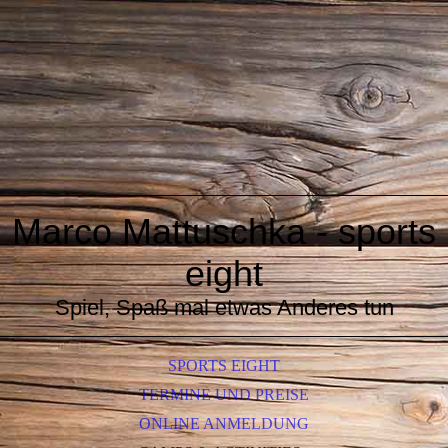
Marco Mattuschka - sports
eight
Spiel, Spaß mal etwas Anderes tun
SPORTS EIGHT
TERMINE UND PREISE
ONLINE ANMELDUNG